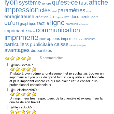
lyon
affiche
qu'est-ce
système
test
reliure
impression
clés
paramètres
tout
idéal
enregistreuse
faire
documents
création
part
livre
gleizé
ligne
qu'un
tactile
graphique
promotion
x-banner
communication
imprimante
7ème
imprimerie
options
imprimeur
pour
meilleure
envoi
particuliers
caisse
publicitaire
sainte-foy-lès-lyon
avantages
disponibles
5
commentaires
@DaniLevo76 :
J'habite à Lyon 3ème arrondissement et je souhaitais trouver un
imprimeur à Lyon pour du grand format de qualité à tarif honnête...
et plus important encore ce qui me plait c'est le conseil d'un
professionnel consciencieux.
@LucHalmanth69 :
Un imprimeur très respectueux de la clientèle et exigeant sur la
qualité de son travail
@HerveDuc65 :