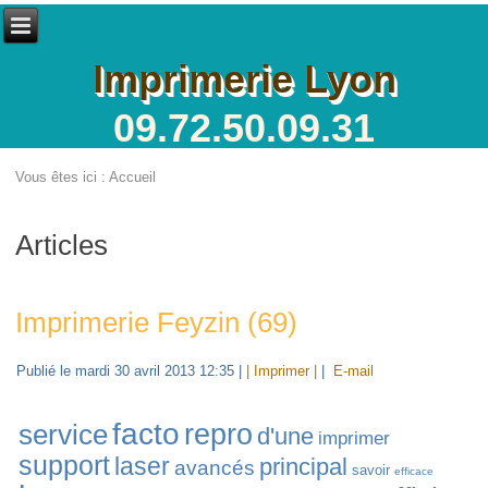
Imprimerie Lyon
09.72.50.09.31
Vous êtes ici :
Accueil
Articles
Imprimerie Feyzin (69)
Publié le mardi 30 avril 2013 12:35
|
| Imprimer |
|
E-mail
facto
service
repro
d'une
imprimer
support
laser
principal
avancés
savoir
efficace