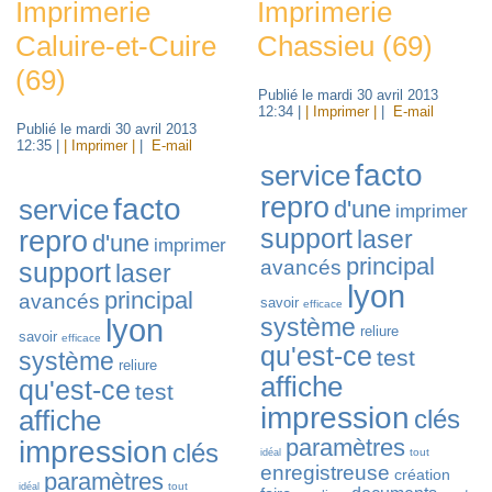
Imprimerie
Imprimerie
Caluire-et-Cuire
Chassieu (69)
(69)
Publié le mardi 30 avril 2013
12:34
|
| Imprimer |
|
E-mail
Publié le mardi 30 avril 2013
12:35
|
| Imprimer |
|
E-mail
facto
service
repro
facto
service
d'une
imprimer
support
repro
laser
d'une
imprimer
principal
avancés
support
laser
lyon
principal
avancés
savoir
efficace
lyon
système
reliure
savoir
efficace
qu'est-ce
test
système
reliure
affiche
qu'est-ce
test
impression
affiche
clés
paramètres
impression
clés
tout
idéal
enregistreuse
création
paramètres
tout
idéal