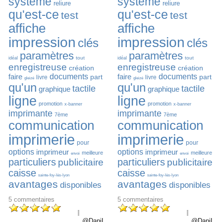
système
système
reliure
reliure
qu'est-ce
qu'est-ce
test
test
affiche
affiche
impression
impression
clés
clés
paramètres
paramètres
tout
tout
idéal
idéal
enregistreuse
enregistreuse
création
création
faire
documents
faire
documents
part
part
livre
livre
gleizé
gleizé
qu'un
qu'un
tactile
tactile
graphique
graphique
ligne
ligne
promotion
promotion
x-banner
x-banner
imprimante
imprimante
7ème
7ème
communication
communication
imprimerie
imprimerie
pour
pour
options
imprimeur
options
imprimeur
meilleure
meilleure
envoi
envoi
particuliers
particuliers
publicitaire
publicitaire
caisse
caisse
sainte-foy-lès-lyon
sainte-foy-lès-lyon
avantages
avantages
disponibles
disponibles
5
commentaires
5
commentaires
@DaniLevo76
@DaniLev