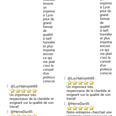
imprimeur
trouver
à Lyon
un
pour du
imprimeur
grand
à Lyon
format
pour du
de
grand
qualité
format
à tarif
de
honnête...
qualité
et plus
à tarif
important
honnête...
encore
et plus
ce qui
important
me plait
encore
c'est le
ce qui
conseil
me plait
d'un
c'est le
profession
conseil
conscienc
d'un
professionnel
@LucHalmanth69 :
consciencieux.
@LucHalmanth69 :
Un imprimeur très
respectueux de la clientèle et
exigeant sur la qualité de son
Un imprimeur très
travail
respectueux de la clientèle et
exigeant sur la qualité de son
@HerveDuc65 :
travail
@HerveDuc65 :
Notre entreprise cherchait une