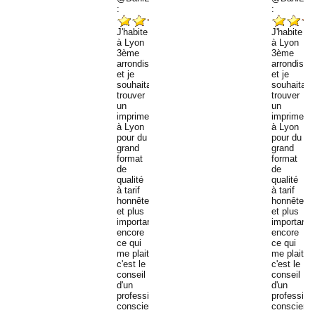
:
:
J'habite
J'habite
à Lyon
à Lyon
3ème
3ème
arrondissement
arrondiss
et je
et je
souhaitais
souhaitais
trouver
trouver
un
un
imprimeur
imprimeur
à Lyon
à Lyon
pour du
pour du
grand
grand
format
format
de
de
qualité
qualité
à tarif
à tarif
honnête...
honnête...
et plus
et plus
important
important
encore
encore
ce qui
ce qui
me plait
me plait
c'est le
c'est le
conseil
conseil
d'un
d'un
professionnel
profession
consciencieux.
conscienc