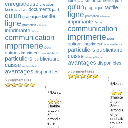
faire
documents
part
livre
gleizé
enregistreuse
création
qu'un
tactile
graphique
faire
documents
part
livre
gleizé
ligne
qu'un
tactile
graphique
promotion
x-banner
imprimante
ligne
7ème
promotion
x-banner
communication
imprimante
7ème
imprimerie
communication
pour
imprimerie
options
imprimeur
meilleure
envoi
pour
particuliers
publicitaire
options
imprimeur
meilleure
envoi
caisse
particuliers
publicitaire
sainte-foy-lès-lyon
avantages
disponibles
caisse
sainte-foy-lès-lyon
avantages
disponibles
5
commentaires
5
commentaires
@DaniLev
:
@DaniLevo76
:
J'habite
à Lyon
3ème
J'habite
arrondiss
à Lyon
et je
3ème
souhaitais
arrondissement
trouver
et je
un
souhaitais