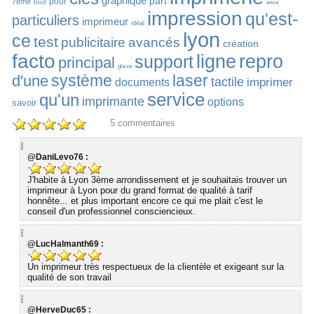
graphique
part
pour
7ème
tout
envoi
impression
qu'est-
particuliers
imprimeur
idéal
lyon
ce
test
publicitaire
avancés
création
facto
ligne
repro
support
principal
gleizé
système
laser
d'une
tactile
imprimer
documents
service
qu'un
imprimante
options
savoir
5
commentaires
@DaniLevo76 :
J'habite à Lyon 3ème arrondissement et je souhaitais trouver un
imprimeur à Lyon pour du grand format de qualité à tarif
honnête... et plus important encore ce qui me plait c'est le
conseil d'un professionnel consciencieux.
@LucHalmanth69 :
Un imprimeur très respectueux de la clientèle et exigeant sur la
qualité de son travail
@HerveDuc65 :