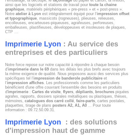
l’emballage, la découpe, le
façonnage
du papier et carton, la finition,
ainsi que les logiciels et stations de travail pour
toute la chaine
graphique
, matériels périphériques « pre-press » et « post-press ».
Notre
atelier à Lyon
est intégralement équipé pour l’
impression offset
et typographique
, massicots (rogneuses), plieuses, relieuses,
encolleuses, encarteuses-piqueuses, agrafeuses, perforeuses,
emballeuses, plastifieuses, développeuses et insoleuses de plaques,
CTP …
Imprimerie Lyon
: Au service des
entreprises et des particuliers
Notre force repose sur notre capacité à répondre à chaque besoin
d’
imprimerie dans le 69
dans les délais les plus brefs avec toujours
la même exigence de qualité. Nous proposons aussi des services plus
spécifiques tel l’
impression de banderole publicitaire
et
l’
impression affiches
. Les professionnels comme les particuliers
bénéficient d'une offre couvrant l'ensemble des besoins en produits
d'
imprimerie
:
Cartes de visite
,
flyers
,
dépliants
,
brochures
piquées
agrafes, rapports, dossiers spirales métalliques ou plastiques, thèses,
mémoires,
catalogues dos carré collé
,
faire-parts
, cartes postales,
plaquettes, tirage de plans
posters A2, A1, A0
... Pour toute
information : 09.72.50.09.31.
Imprimerie Lyon
: des solutions
d'impression haut de gamme