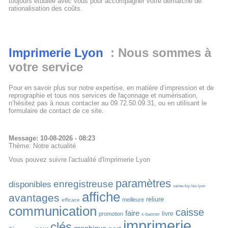
toujours étudiée avec vous pour accompagner votre démarche de
rationalisation des coûts.
Imprimerie Lyon
: Nous sommes à
votre service
Pour en savoir plus sur notre expertise, en matière d’impression et de
reprographie et tous nos services de façonnage et numérisation,
n’hésitez pas à nous contacter au 09.72.50.09.31, ou en utilisant le
formulaire de contact de ce site.
Message: 10-08-2026 - 08:23
Thème: Notre actualité
Vous pouvez suivre l'actualité d'Imprimerie Lyon
paramètres
enregistreuse
disponibles
sainte-foy-lès-lyon
affiche
avantages
reliure
meilleure
efficace
communication
caisse
faire
livre
promotion
x-banner
imprimerie
clés