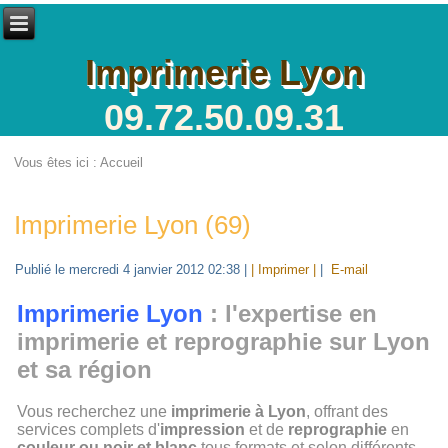
Imprimerie Lyon
09.72.50.09.31
Vous êtes ici :
Accueil
Imprimerie Lyon (69)
Publié le mercredi 4 janvier 2012 02:38
|
| Imprimer |
|
E-mail
Imprimerie Lyon
: l'expertise en
imprimerie et reprographie sur Lyon
et sa région
Vous recherchez une
imprimerie à Lyon
, offrant des
services complets d'
impression
et de
reprographie
en
couleur ou noir et blanc
tous formats et selon différents