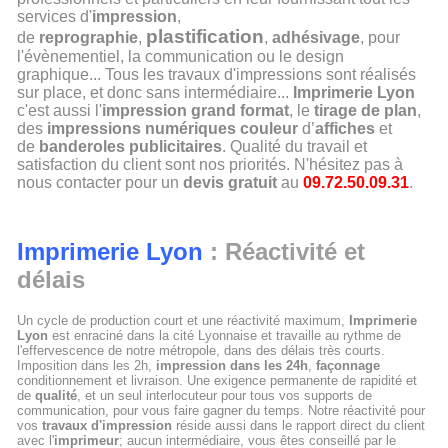
services d'
impression
,
plastification
de
reprographie
,
,
adhésivage
, pour
l'évènementiel, la communication ou le design
graphique... Tous les travaux d'impressions sont réalisés
sur place, et donc sans intermédiaire...
Imprimerie Lyon
c'est aussi l'
impression grand format
, le
tirage de plan
,
des
impressions numériques couleur
d’
affiches
et
de
banderoles publicitaires
. Qualité du travail et
satisfaction du client sont nos priorités. N'hésitez pas à
nous contacter pour un
devis gratuit
au
09.72.50.09.31
.
Imprimerie Lyon
: Réactivité et
délais
Un cycle de production court et une réactivité maximum,
Imprimerie
Lyon
est enraciné dans la cité Lyonnaise et travaille au rythme de
l'effervescence de notre métropole, dans des délais très courts.
Imposition dans les 2h,
impression dans les 24h
,
façonnage
conditionnement et livraison. Une exigence permanente de rapidité et
de
qualité
, et un seul interlocuteur pour tous vos supports de
communication, pour vous faire gagner du temps. Notre réactivité pour
vos
travaux d'impression
réside aussi dans le rapport direct du client
avec l'
imprimeur
; aucun intermédiaire, vous êtes conseillé par le