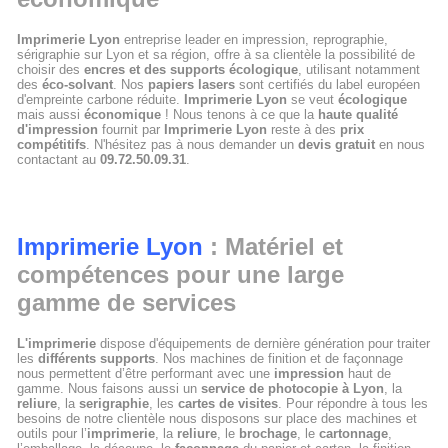
Imprimerie Lyon
entreprise leader en impression, reprographie,
sérigraphie sur Lyon et sa région, offre à sa clientèle la possibilité de
choisir des
encres et des supports écologique
, utilisant notamment
des
éco-solvant
. Nos
papiers lasers
sont certifiés du label européen
d'empreinte carbone réduite.
Imprimerie Lyon
se veut
écologique
mais aussi
économique
! Nous tenons à ce que la
haute qualité
d'impression
fournit par
Imprimerie Lyon
reste à des
prix
compétitifs
. N'hésitez pas à nous demander un
devis gratuit
en nous
contactant au
09.72.50.09.31
.
Imprimerie Lyon
: Matériel et
compétences pour une large
gamme de services
L'imprimerie
dispose d'équipements de dernière génération pour traiter
les
différents supports
. Nos machines de finition et de façonnage
nous permettent d’être performant avec une
impression
haut de
gamme. Nous faisons aussi un
service de photocopie à Lyon
, la
reliure
, la
serigraphie
, les
cartes de visites
. Pour répondre à tous les
besoins de notre clientèle nous disposons sur place des machines et
outils pour l’
imprimerie
, la
reliure
, le
brochage
, le
cartonnage
,