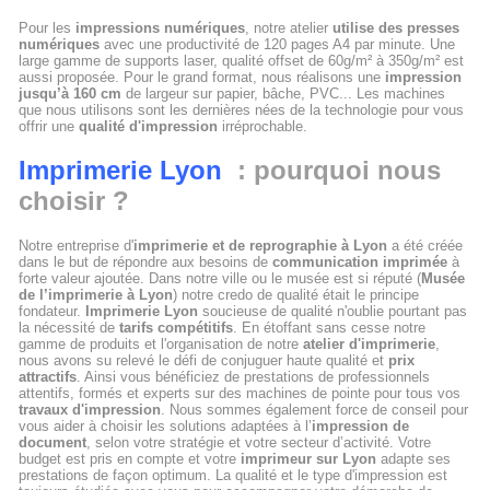
Pour les
impressions numériques
, notre atelier
utilise des presses
numériques
avec une productivité de 120 pages A4 par minute. Une
large gamme de supports laser, qualité offset de 60g/m² à 350g/m² est
aussi proposée. Pour le grand format, nous réalisons une
impression
jusqu’à 160 cm
de largeur sur papier, bâche, PVC... Les machines
que nous utilisons sont les dernières nées de la technologie pour vous
offrir une
qualité d'impression
irréprochable.
Imprimerie Lyon
: pourquoi nous
choisir ?
Notre entreprise d'
imprimerie et de reprographie à Lyon
a été créée
dans le but de répondre aux besoins de
communication imprimée
à
forte valeur ajoutée. Dans notre ville ou le musée est si réputé (
Musée
de l’imprimerie à Lyon
) notre credo de qualité était le principe
fondateur.
Imprimerie Lyon
soucieuse de qualité n'oublie pourtant pas
la nécessité de
tarifs compétitifs
. En étoffant sans cesse notre
gamme de produits et l'organisation de notre
atelier d'imprimerie
,
nous avons su relevé le défi de conjuguer haute qualité et
prix
attractifs
. Ainsi vous bénéficiez de prestations de professionnels
attentifs, formés et experts sur des machines de pointe pour tous vos
travaux d'impression
. Nous sommes également force de conseil pour
vous aider à choisir les solutions adaptées à l’
impression de
document
, selon votre stratégie et votre secteur d’activité. Votre
budget est pris en compte et votre
imprimeur sur Lyon
adapte ses
prestations de façon optimum. La qualité et le type d'impression est