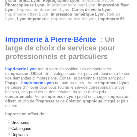
grand format Lyon
,
Reprographie Lyon
,
Sérigraphie Lyon
,
Photocopieuse Lyon
,
Imprimeur faire part Lyon
,
Impression flyer
Lyon
,
Impression document Lyon
,
Cartes de visite Lyon
,
Imprimerie offset Lyon
,
Impression numérique Lyon
,
Reliure
Lyon
,
Lyon imprimerie
,
impression textile Lyon
,
imprimerie 69
...
Imprimerie à Pierre-Bénite
: Un
large de choix de services pour
professionnels et particuliers
Imprimerie Lyon
met à votre disposition ses compétences
d’
impression Offset
. Un catalogue complet pouvant répondre à toutes
vos demandes d’impressions. Conseil et personnalisation sont pour
l'équipe d'
Imprimerie Lyon
de maîtres mots : Votre
imprimeur Lyon
ne cesse d'innover pour vous fournir le service correspondant à vos
besoins, des produits et des services toujours à des
prix
concurrentiels
. Votre
imprimeur Lyon
prend en charge l'
impression
offset
, studio de
Prépresse
et de
Création graphique
intégré et plus
encore :
Impression offset de :
Brochures
Catalogues
Dépliants