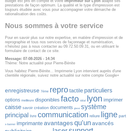
budget est pris en compte et votre
imprimeur sur Lyon
adapte ses
prestations de façon optimum. La qualité et le type d'impression est
toujours étudiée avec vous pour accompagner votre démarche de
rationalisation des coûts.
Nous sommes à votre service
Pour en savoir plus sur notre expertise, en matière d’impression et de
reprographie et tous nos services de façonnage et numérisation,
n’hésitez pas à nous contacter au 09.72.50.09.31, ou en utilisant le
formulaire de contact de ce site.
Message: 07-08-2026 - 14:34
Thème: Notre actualité pour Pierre-Bénite
Vous habitez Pierre-Bénite... Imprimerie Lyon intervient auprès d'une
clientèle régionale, suivez notre actualité sur notre compte Google+
repro
particuliers
enregistreuse
tactile
7ème
lyon
facto
disponibles
imprimer
options
meilleure
idéal
système
caisse
documents
création
savoir
gleizé
communication
ligne
principal
part
reliure
livre
qu'un
avantages
avancés
imprimante
x-banner
support
laser