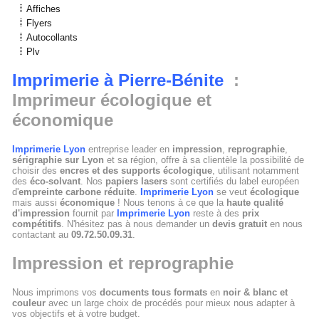
Affiches
Flyers
Autocollants
Plv
Imprimerie à Pierre-Bénite
:
Imprimeur écologique et
économique
Imprimerie Lyon
entreprise leader en
impression
,
reprographie
,
sérigraphie sur Lyon
et sa région, offre à sa clientèle la possibilité de
choisir des
encres et des supports écologique
, utilisant notamment
des
éco-solvant
. Nos
papiers lasers
sont certifiés du label européen
d'
empreinte carbone réduite
.
Imprimerie Lyon
se veut
écologique
mais aussi
économique
! Nous tenons à ce que la
haute qualité
d'impression
fournit par
Imprimerie Lyon
reste à des
prix
compétitifs
. N'hésitez pas à nous demander un
devis gratuit
en nous
contactant au
09.72.50.09.31
.
Impression et reprographie
Nous imprimons vos
documents tous formats
en
noir & blanc et
couleur
avec un large choix de procédés pour mieux nous adapter à
vos objectifs et à votre budget.