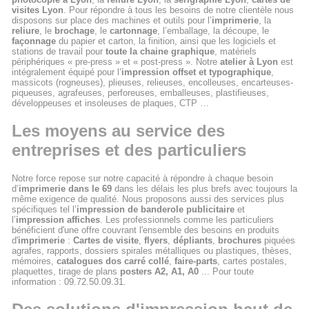
visites Lyon
. Pour répondre à tous les besoins de notre clientèle nous
disposons sur place des machines et outils pour l’
imprimerie
, la
reliure
, le
brochage
, le
cartonnage
, l’emballage, la découpe, le
façonnage
du papier et carton, la finition, ainsi que les logiciels et
stations de travail pour
toute la chaine graphique
, matériels
périphériques « pre-press » et « post-press ». Notre
atelier à Lyon
est
intégralement équipé pour l’
impression offset et typographique
,
massicots (rogneuses), plieuses, relieuses, encolleuses, encarteuses-
piqueuses, agrafeuses, perforeuses, emballeuses, plastifieuses,
développeuses et insoleuses de plaques, CTP …
Les moyens au service des
entreprises et des particuliers
Notre force repose sur notre capacité à répondre à chaque besoin
d’
imprimerie dans le 69
dans les délais les plus brefs avec toujours la
même exigence de qualité. Nous proposons aussi des services plus
spécifiques tel l’
impression de banderole publicitaire
et
l’
impression affiches
. Les professionnels comme les particuliers
bénéficient d'une offre couvrant l'ensemble des besoins en produits
d'
imprimerie
:
Cartes de visite
,
flyers
,
dépliants
,
brochures
piquées
agrafes, rapports, dossiers spirales métalliques ou plastiques, thèses,
mémoires,
catalogues dos carré collé
,
faire-parts
, cartes postales,
plaquettes, tirage de plans
posters A2, A1, A0
... Pour toute
information : 09.72.50.09.31.