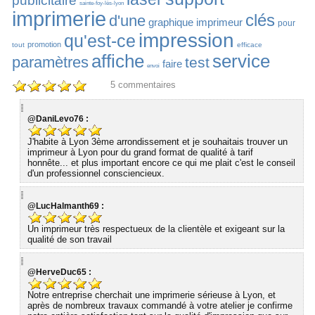
publicitaire
sainte-foy-lès-lyon
imprimerie
clés
d'une
graphique
imprimeur
pour
impression
qu'est-ce
promotion
tout
efficace
affiche
service
paramètres
test
faire
envoi
5
commentaires
@DaniLevo76 :
J'habite à Lyon 3ème arrondissement et je souhaitais trouver un
imprimeur à Lyon pour du grand format de qualité à tarif
honnête... et plus important encore ce qui me plait c'est le conseil
d'un professionnel consciencieux.
@LucHalmanth69 :
Un imprimeur très respectueux de la clientèle et exigeant sur la
qualité de son travail
@HerveDuc65 :
Notre entreprise cherchait une imprimerie sérieuse à Lyon, et
après de nombreux travaux commandé à votre atelier je confirme