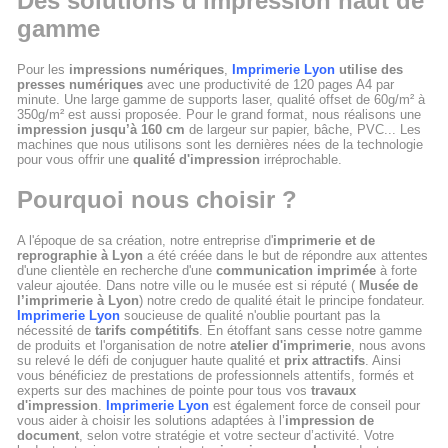
Des solutions d'impression haut de
gamme
Pour les
impressions numériques
,
Imprimerie Lyon
utilise des
presses numériques
avec une productivité de 120 pages A4 par
minute. Une large gamme de supports laser, qualité offset de 60g/m² à
350g/m² est aussi proposée. Pour le grand format, nous réalisons une
impression jusqu’à 160 cm
de largeur sur papier, bâche, PVC... Les
machines que nous utilisons sont les dernières nées de la technologie
pour vous offrir une
qualité d'impression
irréprochable.
Pourquoi nous choisir ?
A l'époque de sa création, notre entreprise d'
imprimerie et de
reprographie à Lyon
a été créée dans le but de répondre aux attentes
d'une clientèle en recherche d'une
communication imprimée
à forte
valeur ajoutée. Dans notre ville ou le musée est si réputé (
Musée de
l’imprimerie à Lyon
) notre credo de qualité était le principe fondateur.
Imprimerie Lyon
soucieuse de qualité n'oublie pourtant pas la
nécessité de
tarifs compétitifs
. En étoffant sans cesse notre gamme
de produits et l'organisation de notre
atelier d'imprimerie
, nous avons
su relevé le défi de conjuguer haute qualité et
prix attractifs
. Ainsi
vous bénéficiez de prestations de professionnels attentifs, formés et
experts sur des machines de pointe pour tous vos
travaux
d'impression
.
Imprimerie Lyon
est également force de conseil pour
vous aider à choisir les solutions adaptées à l’
impression de
document
, selon votre stratégie et votre secteur d’activité. Votre