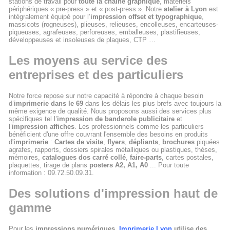
stations de travail pour
toute la chaine graphique
, matériels
périphériques « pre-press » et « post-press ». Notre
atelier à Lyon
est
intégralement équipé pour l’
impression offset et typographique
,
massicots (rogneuses), plieuses, relieuses, encolleuses, encarteuses-
piqueuses, agrafeuses, perforeuses, emballeuses, plastifieuses,
développeuses et insoleuses de plaques, CTP …
Les moyens au service des
entreprises et des particuliers
Notre force repose sur notre capacité à répondre à chaque besoin
d’
imprimerie dans le 69
dans les délais les plus brefs avec toujours la
même exigence de qualité. Nous proposons aussi des services plus
spécifiques tel l’
impression de banderole publicitaire
et
l’
impression affiches
. Les professionnels comme les particuliers
bénéficient d'une offre couvrant l'ensemble des besoins en produits
d'
imprimerie
:
Cartes de visite
,
flyers
,
dépliants
,
brochures
piquées
agrafes, rapports, dossiers spirales métalliques ou plastiques, thèses,
mémoires,
catalogues dos carré collé
,
faire-parts
, cartes postales,
plaquettes, tirage de plans
posters A2, A1, A0
... Pour toute
information : 09.72.50.09.31.
Des solutions d'impression haut de
gamme
Pour les
impressions numériques
,
Imprimerie Lyon
utilise des