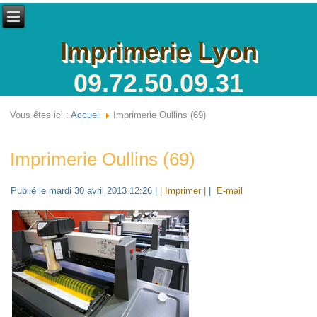
Imprimerie Lyon
09.72.50.09.31
Vous êtes ici :
Accueil
Imprimerie Oullins (69)
Imprimerie Oullins (69)
Publié le mardi 30 avril 2013 12:26
|
| Imprimer |
|
E-mail