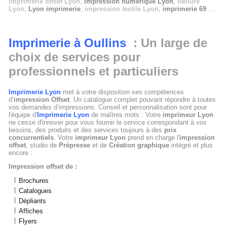
Imprimerie offset Lyon
,
Impression numérique Lyon
,
Reliure
Lyon
,
Lyon imprimerie
,
impression textile Lyon
,
imprimerie 69
...
Imprimerie à Oullins
: Un large de
choix de services pour
professionnels et particuliers
Imprimerie Lyon
met à votre disposition ses compétences
d’
impression Offset
. Un catalogue complet pouvant répondre à toutes
vos demandes d’impressions. Conseil et personnalisation sont pour
l'équipe d'
Imprimerie Lyon
de maîtres mots : Votre
imprimeur Lyon
ne cesse d'innover pour vous fournir le service correspondant à vos
besoins, des produits et des services toujours à des
prix
concurrentiels
. Votre
imprimeur Lyon
prend en charge l'
impression
offset
, studio de
Prépresse
et de
Création graphique
intégré et plus
encore :
Impression offset de :
Brochures
Catalogues
Dépliants
Affiches
Flyers