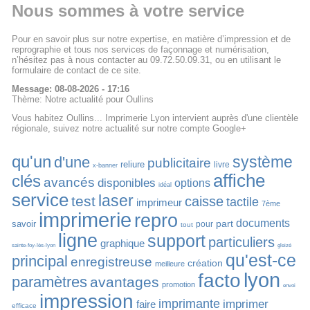
Nous sommes à votre service
Pour en savoir plus sur notre expertise, en matière d’impression et de
reprographie et tous nos services de façonnage et numérisation,
n’hésitez pas à nous contacter au 09.72.50.09.31, ou en utilisant le
formulaire de contact de ce site.
Message: 08-08-2026 - 17:16
Thème: Notre actualité pour Oullins
Vous habitez Oullins... Imprimerie Lyon intervient auprès d'une clientèle
régionale, suivez notre actualité sur notre compte Google+
qu'un
système
d'une
publicitaire
reliure
livre
x-banner
affiche
clés
avancés
disponibles
options
idéal
service
laser
test
caisse
tactile
imprimeur
7ème
imprimerie
repro
documents
part
savoir
pour
tout
ligne
support
particuliers
graphique
sainte-foy-lès-lyon
gleizé
qu'est-ce
principal
enregistreuse
création
meilleure
lyon
facto
paramètres
avantages
promotion
envoi
impression
imprimante
imprimer
faire
efficace