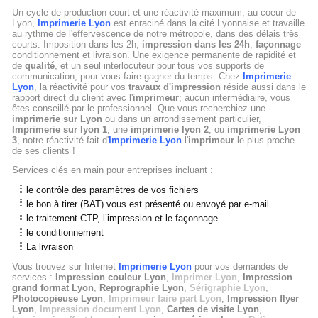
Un cycle de production court et une réactivité maximum, au coeur de
Lyon,
Imprimerie Lyon
est enraciné dans la cité Lyonnaise et travaille
au rythme de l'effervescence de notre métropole, dans des délais très
courts. Imposition dans les 2h,
impression dans les 24h
,
façonnage
conditionnement et livraison. Une exigence permanente de rapidité et
de
qualité
, et un seul interlocuteur pour tous vos supports de
communication, pour vous faire gagner du temps. Chez
Imprimerie
Lyon
, la réactivité pour vos
travaux d'impression
réside aussi dans le
rapport direct du client avec l'
imprimeur
; aucun intermédiaire, vous
êtes conseillé par le professionnel. Que vous recherchiez une
imprimerie sur Lyon
ou dans un arrondissement particulier,
Imprimerie sur lyon 1
, une
imprimerie lyon 2
, ou
imprimerie Lyon
3
, notre réactivité fait d'
Imprimerie Lyon
l'
imprimeur
le plus proche
de ses clients !
Services clés en main pour entreprises incluant :
le contrôle des paramètres de vos fichiers
le bon à tirer (BAT) vous est présenté ou envoyé par e-mail
le traitement CTP, l’impression et le façonnage
le conditionnement
La livraison
Vous trouvez sur Internet
Imprimerie Lyon
pour vos demandes de
services :
Impression couleur Lyon
,
Imprimer Lyon
,
Impression
grand format Lyon
,
Reprographie Lyon
,
Sérigraphie Lyon
,
Photocopieuse Lyon
,
Imprimeur faire part Lyon
,
Impression flyer
Lyon
,
Impression document Lyon
,
Cartes de visite Lyon
,