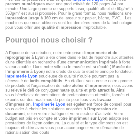
presses numériques
avec une productivité de 120 pages A4 par
minute. Une large gamme de supports laser, qualité offset de 60g/m² à
350g/m² est aussi proposée. Pour le grand format, nous réalisons une
impression jusqu’à 160 cm
de largeur sur papier, bâche, PVC... Les
machines que nous utilisons sont les dernières nées de la technologie
pour vous offrir une
qualité d'impression
irréprochable.
Pourquoi nous choisir ?
A l'époque de sa création, notre entreprise d'
imprimerie et de
reprographie à Lyon
a été créée dans le but de répondre aux attentes
d'une clientèle en recherche d'une
communication imprimée
à forte
valeur ajoutée. Dans notre ville ou le musée est si réputé (
Musée de
l’imprimerie à Lyon
) notre credo de qualité était le principe fondateur.
Imprimerie Lyon
soucieuse de qualité n'oublie pourtant pas la
nécessité de
tarifs compétitifs
. En étoffant sans cesse notre gamme
de produits et l'organisation de notre
atelier d'imprimerie
, nous avons
su relevé le défi de conjuguer haute qualité et
prix attractifs
. Ainsi
vous bénéficiez de prestations de professionnels attentifs, formés et
experts sur des machines de pointe pour tous vos
travaux
d'impression
.
Imprimerie Lyon
est également force de conseil pour
vous aider à choisir les solutions adaptées à l’
impression de
document
, selon votre stratégie et votre secteur d’activité. Votre
budget est pris en compte et votre
imprimeur sur Lyon
adapte ses
prestations de façon optimum. La qualité et le type d'impression est
toujours étudiée avec vous pour accompagner votre démarche de
rationalisation des coûts.