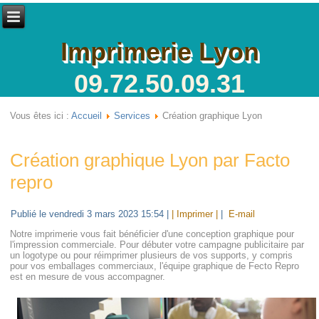
Imprimerie Lyon
09.72.50.09.31
Vous êtes ici :
Accueil
Services
Création graphique Lyon
Création graphique Lyon par Facto
repro
Publié le vendredi 3 mars 2023 15:54
|
| Imprimer |
|
E-mail
Notre imprimerie vous fait bénéficier d'une conception graphique pour
l'impression commerciale. Pour débuter votre campagne publicitaire par
un logotype ou pour réimprimer plusieurs de vos supports, y compris
pour vos emballages commerciaux, l'équipe graphique de Fecto Repro
est en mesure de vous accompagner.