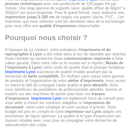
presses numériques
avec une productivité de 120 pages A4 par
minute. Une large gamme de supports laser, qualité offset de 60g/m² à
350g/m² est aussi proposée. Pour le grand format, nous réalisons une
impression jusqu’à 160 cm
de largeur sur papier, bâche, PVC... Les
machines que nous utilisons sont les dernières nées de la technologie
pour vous offrir une
qualité d'impression
irréprochable.
Pourquoi nous choisir ?
A l'époque de sa création, notre entreprise d'
imprimerie et de
reprographie à Lyon
a été créée dans le but de répondre aux attentes
d'une clientèle en recherche d'une
communication imprimée
à forte
valeur ajoutée. Dans notre ville ou le musée est si réputé (
Musée de
l’imprimerie à Lyon
) notre credo de qualité était le principe fondateur.
Imprimerie Lyon
soucieuse de qualité n'oublie pourtant pas la
nécessité de
tarifs compétitifs
. En étoffant sans cesse notre gamme
de produits et l'organisation de notre
atelier d'imprimerie
, nous avons
su relevé le défi de conjuguer haute qualité et
prix attractifs
. Ainsi
vous bénéficiez de prestations de professionnels attentifs, formés et
experts sur des machines de pointe pour tous vos
travaux
d'impression
.
Imprimerie Lyon
est également force de conseil pour
vous aider à choisir les solutions adaptées à l’
impression de
document
, selon votre stratégie et votre secteur d’activité. Votre
budget est pris en compte et votre
imprimeur sur Lyon
adapte ses
prestations de façon optimum. La qualité et le type d'impression est
toujours étudiée avec vous pour accompagner votre démarche de
rationalisation des coûts.