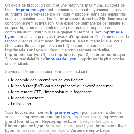
Un cycle de production court et une réactivité maximum, au coeur de
Lyon,
Imprimerie Lyon
est enraciné dans la cité Lyonnaise et travaille
au rythme de l'effervescence de notre métropole, dans des délais très
courts. Imposition dans les 2h,
impression dans les 24h
,
façonnage
conditionnement et livraison. Une exigence permanente de rapidité et
de
qualité
, et un seul interlocuteur pour tous vos supports de
communication, pour vous faire gagner du temps. Chez
Imprimerie
Lyon
, la réactivité pour vos
travaux d'impression
réside aussi dans le
rapport direct du client avec l'
imprimeur
; aucun intermédiaire, vous
êtes conseillé par le professionnel. Que vous recherchiez une
imprimerie sur Lyon
ou dans un arrondissement particulier,
Imprimerie sur lyon 1
, une
imprimerie lyon 2
, ou
imprimerie Lyon
3
, notre réactivité fait d'
Imprimerie Lyon
l'
imprimeur
le plus proche
de ses clients !
Services clés en main pour entreprises incluant :
le contrôle des paramètres de vos fichiers
le bon à tirer (BAT) vous est présenté ou envoyé par e-mail
le traitement CTP, l’impression et le façonnage
le conditionnement
La livraison
Vous trouvez sur Internet
Imprimerie Lyon
pour vos demandes de
services :
Impression couleur Lyon
,
Imprimer Lyon
,
Impression
grand format Lyon
,
Reprographie Lyon
,
Sérigraphie Lyon
,
Photocopieuse Lyon
,
Imprimeur faire part Lyon
,
Impression flyer
Lyon
,
Impression document Lyon
,
Cartes de visite Lyon
,