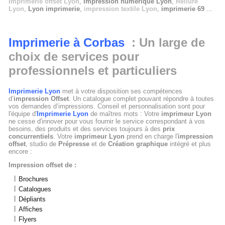
Imprimerie offset Lyon
,
Impression numérique Lyon
,
Reliure
Lyon
,
Lyon imprimerie
,
impression textile Lyon
,
imprimerie 69
...
Imprimerie à Corbas
: Un large de
choix de services pour
professionnels et particuliers
Imprimerie Lyon
met à votre disposition ses compétences
d’
impression Offset
. Un catalogue complet pouvant répondre à toutes
vos demandes d’impressions. Conseil et personnalisation sont pour
l'équipe d'
Imprimerie Lyon
de maîtres mots : Votre
imprimeur Lyon
ne cesse d'innover pour vous fournir le service correspondant à vos
besoins, des produits et des services toujours à des
prix
concurrentiels
. Votre
imprimeur Lyon
prend en charge l'
impression
offset
, studio de
Prépresse
et de
Création graphique
intégré et plus
encore :
Impression offset de :
Brochures
Catalogues
Dépliants
Affiches
Flyers