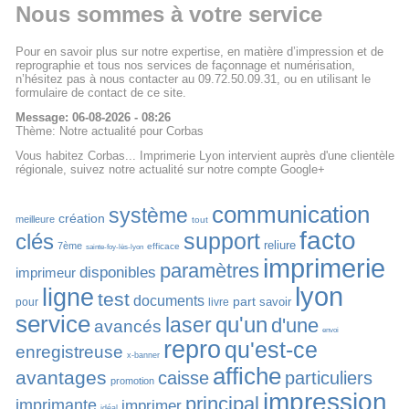
Nous sommes à votre service
Pour en savoir plus sur notre expertise, en matière d’impression et de
reprographie et tous nos services de façonnage et numérisation,
n’hésitez pas à nous contacter au 09.72.50.09.31, ou en utilisant le
formulaire de contact de ce site.
Message: 06-08-2026 - 08:26
Thème: Notre actualité pour Corbas
Vous habitez Corbas... Imprimerie Lyon intervient auprès d'une clientèle
régionale, suivez notre actualité sur notre compte Google+
communication
système
création
meilleure
tout
facto
support
clés
reliure
7ème
efficace
sainte-foy-lès-lyon
imprimerie
paramètres
disponibles
imprimeur
lyon
ligne
test
documents
part
savoir
pour
livre
service
qu'un
laser
d'une
avancés
envoi
repro
qu'est-ce
enregistreuse
x-banner
affiche
avantages
caisse
particuliers
promotion
impression
principal
imprimante
imprimer
idéal