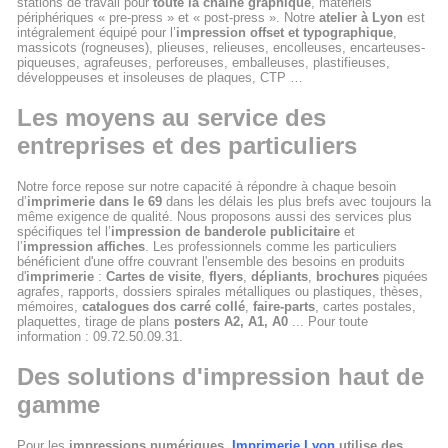
stations de travail pour
toute la chaine graphique
, matériels
périphériques « pre-press » et « post-press ». Notre
atelier à Lyon
est
intégralement équipé pour l’
impression offset et typographique
,
massicots (rogneuses), plieuses, relieuses, encolleuses, encarteuses-
piqueuses, agrafeuses, perforeuses, emballeuses, plastifieuses,
développeuses et insoleuses de plaques, CTP …
Les moyens au service des
entreprises et des particuliers
Notre force repose sur notre capacité à répondre à chaque besoin
d’
imprimerie dans le 69
dans les délais les plus brefs avec toujours la
même exigence de qualité. Nous proposons aussi des services plus
spécifiques tel l’
impression de banderole publicitaire
et
l’
impression affiches
. Les professionnels comme les particuliers
bénéficient d'une offre couvrant l'ensemble des besoins en produits
d'
imprimerie
:
Cartes de visite
,
flyers
,
dépliants
,
brochures
piquées
agrafes, rapports, dossiers spirales métalliques ou plastiques, thèses,
mémoires,
catalogues dos carré collé
,
faire-parts
, cartes postales,
plaquettes, tirage de plans
posters A2, A1, A0
... Pour toute
information : 09.72.50.09.31.
Des solutions d'impression haut de
gamme
Pour les
impressions numériques
,
Imprimerie Lyon
utilise des