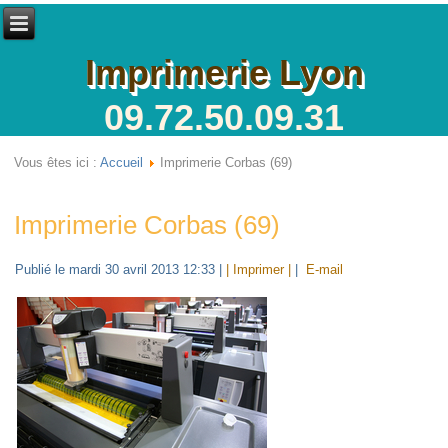
Imprimerie Lyon
09.72.50.09.31
Vous êtes ici :
Accueil
Imprimerie Corbas (69)
Imprimerie Corbas (69)
Publié le mardi 30 avril 2013 12:33
|
| Imprimer |
|
E-mail