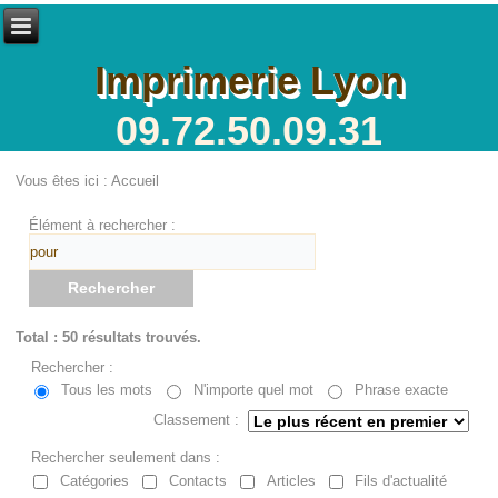
Imprimerie Lyon
09.72.50.09.31
Vous êtes ici :
Accueil
Élément à rechercher :
Rechercher
Total : 50 résultats trouvés.
Rechercher :
Tous les mots
N'importe quel mot
Phrase exacte
Classement :
Rechercher seulement dans :
Catégories
Contacts
Articles
Fils d'actualité