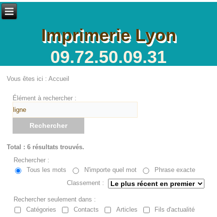
Imprimerie Lyon
09.72.50.09.31
Vous êtes ici :
Accueil
Élément à rechercher :
Rechercher
Total : 6 résultats trouvés.
Rechercher :
Tous les mots
N'importe quel mot
Phrase exacte
Classement :
Rechercher seulement dans :
Catégories
Contacts
Articles
Fils d'actualité