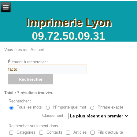
Imprimerie Lyon
09.72.50.09.31
Vous êtes ici :
Accueil
Élément à rechercher :
Rechercher
Total : 7 résultats trouvés.
Rechercher :
Tous les mots
N'importe quel mot
Phrase exacte
Classement :
Rechercher seulement dans :
Catégories
Contacts
Articles
Fils d'actualité