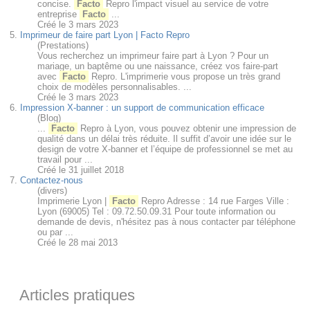
concise.
Facto
Repro l'impact visuel au service de votre
entreprise
Facto
...
Créé le 3 mars 2023
5.
Imprimeur de faire part Lyon | Facto Repro
(Prestations)
Vous recherchez un imprimeur faire part à Lyon ? Pour un
mariage, un baptême ou une naissance, créez vos faire-part
avec
Facto
Repro. L'imprimerie vous propose un très grand
choix de modèles personnalisables. ...
Créé le 3 mars 2023
6.
Impression X-banner : un support de communication efficace
(Blog)
...
Facto
Repro à Lyon, vous pouvez obtenir une impression de
qualité dans un délai très réduite. Il suffit d’avoir une idée sur le
design de votre X-banner et l’équipe de professionnel se met au
travail pour ...
Créé le 31 juillet 2018
7.
Contactez-nous
(divers)
Imprimerie Lyon |
Facto
Repro Adresse : 14 rue Farges Ville :
Lyon (69005) Tel : 09.72.50.09.31 Pour toute information ou
demande de devis, n'hésitez pas à nous contacter par téléphone
ou par ...
Créé le 28 mai 2013
Articles pratiques