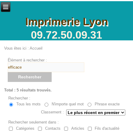
Imprimerie Lyon
09.72.50.09.31
Vous êtes ici :
Accueil
Élément à rechercher :
Rechercher
Total : 5 résultats trouvés.
Rechercher :
Tous les mots
N'importe quel mot
Phrase exacte
Classement :
Rechercher seulement dans :
Catégories
Contacts
Articles
Fils d'actualité