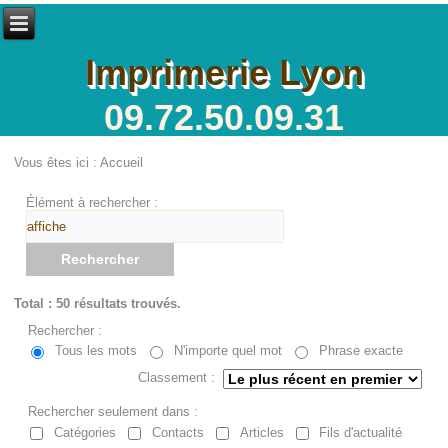
Imprimerie Lyon
09.72.50.09.31
Vous êtes ici :
Accueil
Élément à rechercher :
Rechercher
Total : 50 résultats trouvés.
Rechercher :
Tous les mots
N'importe quel mot
Phrase exacte
Classement :
Rechercher seulement dans :
Catégories
Contacts
Articles
Fils d'actualité